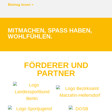
Beitrag lesen »
MITMACHEN, SPASS HABEN, W
OHLFÜHLEN.
FÖRDERER UND
PARTNER