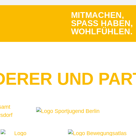
MITMACHEN,
SPASS HABEN, W
OHLFÜHLEN.
DERER UND PAR